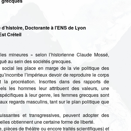
s grecques
d’histoire,
Doctorante à l'ENS de Lyon
st Créteil
les mineures » selon l’historienne Claude Mossé,
guë au sein des sociétés grecques.
tut social les place en marge de la vie politique des
s qu’incombe l’impérieux devoir de reproduire le corps
 la procréation. Inscrites dans des rapports de
els les hommes leur attribuent des valeurs, une
 spécifiques à leur genre, les femmes grecques sont
ux regards masculins, tant sur le plan politique que
issantes et transgressives, peuvent adopter des
elles obtiennent une certaine forme de liberté.
, pièces de théâtre ou encore traités scientifiques) et