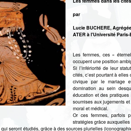
Les femmes dans les cité
par
Lucie BUCHERE, Agrégée 
ATER à l'Université Paris-E
Les femmes, ces « éternel
occupent une position ambi
Si l’infériorité de leur sta
cités, c’est pourtant à elle
civique par le mariage et
domination au sein desqu
éducation et des pratiques
soumises aux jugements et a
moral et médical.
Or ces femmes, parfois pu
stratégies grâce auxquelles 
qui seront étudiés, grâce à des sources plurielles (iconographie