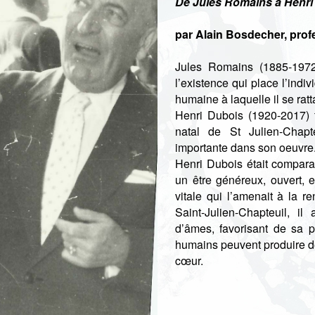
De Jules Romains à Henri
par Alain Bosdecher, profe
Jules Romains (1885-1972)
l’existence qui place l’ind
humaine à laquelle il se ra
Henri Dubois (1920-2017) f
natal de St Julien-Chapte
importante dans son oeuvre
Henri Dubois était compar
un être généreux, ouvert, et
vitale qui l’amenait à la r
Saint-Julien-Chapteuil, 
d’âmes, favorisant de sa 
humains peuvent produire de m
cœur.