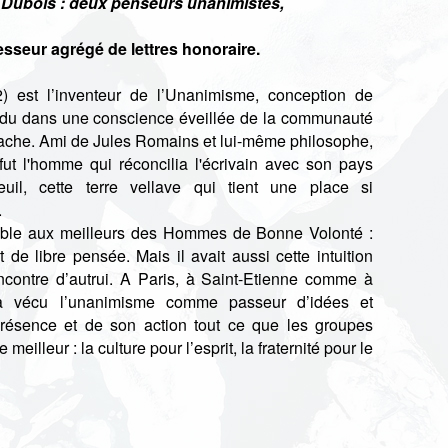
 Dubois : deux penseurs unanimistes
,
sseur agrégé de lettres honoraire.
 est l’inventeur de l’Unanimisme, conception de
ividu dans une conscience éveillée de la communauté
ttache. Ami de Jules Romains et lui-même philosophe,
ut l'homme qui réconcilia l'écrivain avec son pays
uil, cette terre vellave qui tient une place si
.
able aux meilleurs des Hommes de Bonne Volonté :
 de libre pensée. Mais il avait aussi cette intuition
encontre d’autrui. A Paris, à Saint-Etienne comme à
il a vécu l’unanimisme comme passeur d’idées et
présence et de son action tout ce que les groupes
eilleur : la culture pour l’esprit, la fraternité pour le