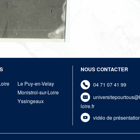
S
NOUS CONTACTER
Loire
Le Puy-en-Velay
04 71 07 41 99
Monistrol-sur-Loire
universitepourtous@
Yssingeaux
loire.fr
vidéo de présentatio